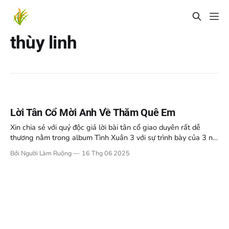
thùy linh
Lời Tân Cổ Mời Anh Về Thăm Quê Em
Xin chia sẻ với quý độc giả lời bài tân cổ giao duyên rất dễ
thương nằm trong album Tình Xuân 3 với sự trình bày của 3 nữ
ca sỹ xinh đẹp Thùy Trang, Hà Phương và Yến Khoa (nghệ
Bởi Người Làm Ruộng
16 Thg 06 2025
danh cũ của ca sỹ Hoàng Châu). Đây là