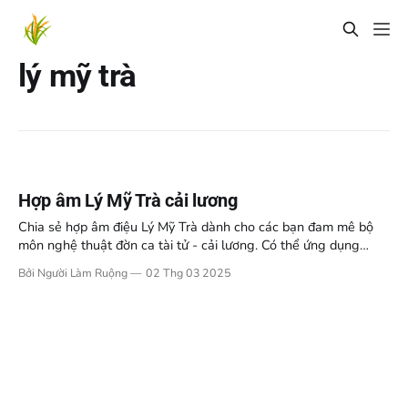
lý mỹ trà
Hợp âm Lý Mỹ Trà cải lương
Chia sẻ hợp âm điệu Lý Mỹ Trà dành cho các bạn đam mê bộ
môn nghệ thuật đờn ca tài tử - cải lương. Có thể ứng dụng
trong tập luyện, giao lưu, biểu diễn, hòa âm phối khí.
Bởi Người Làm Ruộng
02 Thg 03 2025