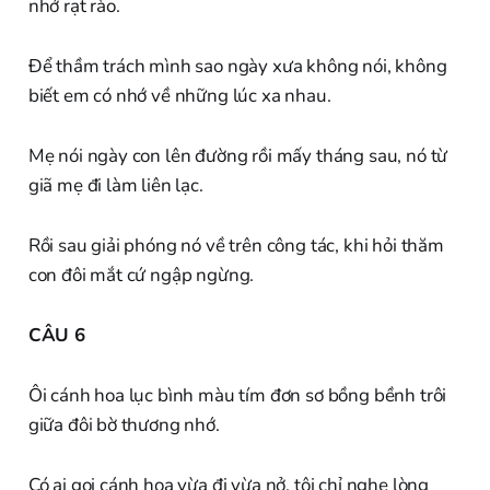
nhớ rạt rào.
Để thầm trách mình sao ngày xưa không nói, không
biết em có nhớ về những lúc xa nhau.
Mẹ nói ngày con lên đường rồi mấy tháng sau, nó từ
giã mẹ đi làm liên lạc.
Rồi sau giải phóng nó về trên công tác, khi hỏi thăm
con đôi mắt cứ ngập ngừng.
CÂU 6
Ôi cánh hoa lục bình màu tím đơn sơ bồng bềnh trôi
giữa đôi bờ thương nhớ.
Có ai gọi cánh hoa vừa đi vừa nở, tôi chỉ nghe lòng