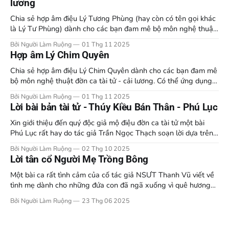
lương
Chia sẻ hợp âm điệu Lý Tương Phùng (hay còn có tên gọi khác
là Lý Tư Phùng) dành cho các bạn đam mê bộ môn nghệ thuật
đờn ca tài tử - cải lương. Có thể ứng dụng trong tập luyện, giao
Bởi Người Làm Ruộng
01 Thg 11 2025
lưu, biểu diễn, hòa âm phối khí. Đây
Hợp âm Lý Chim Quyên
Chia sẻ hợp âm điệu Lý Chim Quyên dành cho các bạn đam mê
bộ môn nghệ thuật đờn ca tài tử - cải lương. Có thể ứng dụng
trong tập luyện, giao lưu, biểu diễn, hòa âm phối khí. Đây là hợp
Bởi Người Làm Ruộng
01 Thg 11 2025
âm theo cảm nhận cá nhân, tùy mỗi
Lời bài bản tài tử - Thúy Kiều Bán Thân - Phú Lục
Xin giới thiệu đến quý độc giả mộ điệu đờn ca tài tử một bài
Phú Lục rất hay do tác giả Trần Ngọc Thạch soạn lời dựa trên
nguyên tác Truyện Kiều của đại thi hào Nguyễn Du, nhan đề
Bởi Người Làm Ruộng
02 Thg 10 2025
"Thúy Kiều Bán Thân. Lớp I 1. ---- - Thằng
Lời tân cổ Người Mẹ Trồng Bông
Một bài ca rất tình cảm của cố tác giả NSƯT Thanh Vũ viết về
tình mẹ dành cho những đứa con đã ngã xuống vì quê hương
Bến Tre nói riêng và đất nước nói chung. Bài ca từng được
Bởi Người Làm Ruộng
23 Thg 06 2025
những nghệ sĩ nổi tiếng song ca như NSND