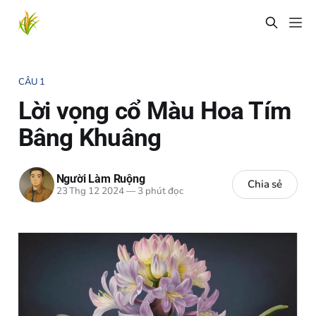
CÂU 1
Lời vọng cổ Màu Hoa Tím
Bâng Khuâng
Người Làm Ruộng
Chia sẻ
23 Thg 12 2024
—
3 phút đọc