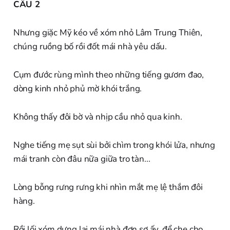
CÂU 2
Nhưng giặc Mỹ kéo về xóm nhỏ Lâm Trung Thiên,
chúng ruồng bố rồi đốt mái nhà yêu dấu.
Cụm đước rùng mình theo những tiếng gươm đao,
dòng kinh nhỏ phủ mờ khói trắng.
Không thấy đôi bờ và nhịp cầu nhỏ qua kinh.
Nghe tiếng mẹ sụt sùi bởi chìm trong khói lửa, nhưng
mái tranh còn đâu nữa giữa tro tàn...
Lòng bỗng rưng rưng khi nhìn mắt mẹ lệ thắm đôi
hàng.
Rồi lối xóm dựng lại mái nhà đơn sơ ấy, để che cho